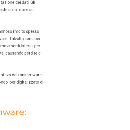
azione dei dati. Gli
aste sulla rete e sui
 dannoso (molto spesso
ware. Talvolta sono ben
 movimenti laterali per
ete, causando perdite di
roattivo dal ransomware.
do iper digitalizzato di
mware: