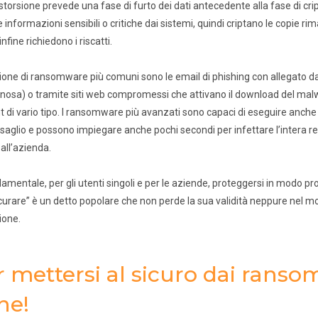
storsione prevede una fase di furto dei dati antecedente alla fase di cript
 informazioni sensibili o critiche dai sistemi, quindi criptano le copie rim
infine richiedono i riscatti.
zione di ransomware più comuni sono le email di phishing con allegato
nnosa) o tramite siti web compromessi che attivano il download del mal
nt di vario tipo. I ransomware più avanzati sono capaci di eseguire anche
rsaglio e possono impiegare anche pochi secondi per infettare l’intera r
 all’azienda.
amentale, per gli utenti singoli e per le aziende, proteggersi in modo p
urare” è un detto popolare che non perde la sua validità neppure nel mon
ione.
 mettersi al sicuro dai ranso
ne!