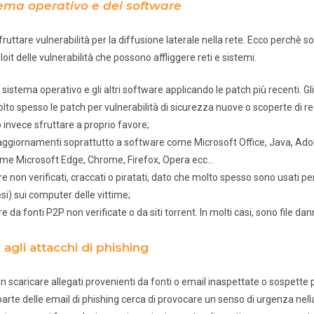
tema operativo e dei software
ttare vulnerabilità per la diffusione laterale nella rete. Ecco perchè s
oit delle vulnerabilità che possono affliggere reti e sistemi.
 sistema operativo e gli altri software applicando le patch più recenti. G
lto spesso le patch per vulnerabilità di sicurezza nuove o scoperte di re
 invece sfruttare a proprio favore;
i aggiornamenti soprattutto a software come Microsoft Office, Java, Ado
come Microsoft Edge, Chrome, Firefox, Opera ecc…
 non verificati, craccati o piratati, dato che molto spesso sono usati p
) sui computer delle vittime;
 da fonti P2P non verificate o da siti torrent. In molti casi, sono file dan
agli attacchi di phishing
non scaricare allegati provenienti da fonti o email inaspettate o sospette
arte delle email di phishing cerca di provocare un senso di urgenza nella