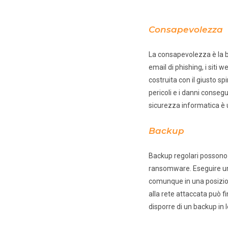
Consapevolezza
La consapevolezza è la b
email di phishing, i siti
costruita con il giusto s
pericoli e i danni conse
sicurezza informatica è un
Backup
Backup regolari possono a
ransomware. Eseguire un 
comunque in una posizion
alla rete attaccata può fin
disporre di un backup in l