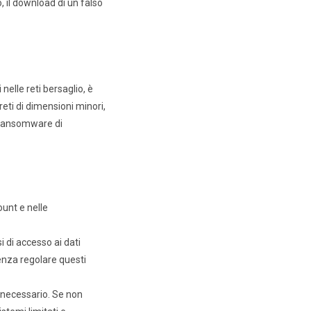
 il download di un falso
elle reti bersaglio, è
reti di dimensioni minori,
l ransomware di
ount e nelle
i di accesso ai dati
denza regolare questi
 necessario. Se non