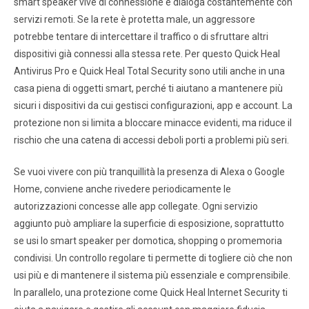
smart speaker vive di connessione e dialoga costantemente con
servizi remoti. Se la rete è protetta male, un aggressore
potrebbe tentare di intercettare il traffico o di sfruttare altri
dispositivi già connessi alla stessa rete. Per questo Quick Heal
Antivirus Pro e Quick Heal Total Security sono utili anche in una
casa piena di oggetti smart, perché ti aiutano a mantenere più
sicuri i dispositivi da cui gestisci configurazioni, app e account. La
protezione non si limita a bloccare minacce evidenti, ma riduce il
rischio che una catena di accessi deboli porti a problemi più seri.
Se vuoi vivere con più tranquillità la presenza di Alexa o Google
Home, conviene anche rivedere periodicamente le
autorizzazioni concesse alle app collegate. Ogni servizio
aggiunto può ampliare la superficie di esposizione, soprattutto
se usi lo smart speaker per domotica, shopping o promemoria
condivisi. Un controllo regolare ti permette di togliere ciò che non
usi più e di mantenere il sistema più essenziale e comprensibile.
In parallelo, una protezione come Quick Heal Internet Security ti