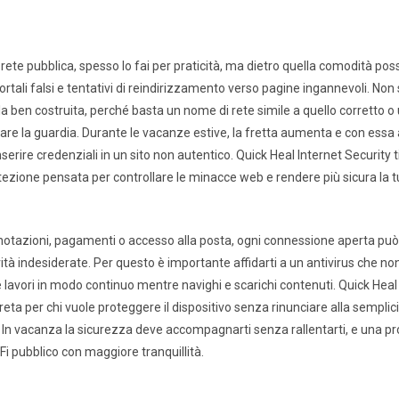
rete pubblica, spesso lo fai per praticità, ma dietro quella comodità p
 portali falsi e tentativi di reindirizzamento verso pagine ingannevoli. No
a ben costruita, perché basta un nome di rete simile a quello corretto 
sare la guardia. Durante le vacanze estive, la fretta aumenta e con essa an
inserire credenziali in un sito non autentico. Quick Heal Internet Security t
ezione pensata per controllare le minacce web e rendere più sicura la 
renotazioni, pagamenti o accesso alla posta, ogni connessione aperta può
ità indesiderate. Per questo è importante affidarti a un antivirus che non 
 lavori in modo continuo mentre navighi e scarichi contenuti. Quick Heal
eta per chi vuole proteggere il dispositivo senza rinunciare alla semplic
a. In vacanza la sicurezza deve accompagnarti senza rallentarti, e una p
-Fi pubblico con maggiore tranquillità.