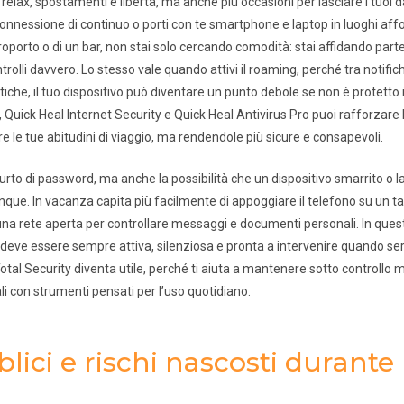
 relax, spostamenti e libertà, ma anche più occasioni per lasciare i tuoi 
onnessione di continuo o porti con te smartphone e laptop in luoghi affoll
eroporto o di un bar, non stai solo cercando comodità: stai affidando parte 
olli davvero. Lo stesso vale quando attivi il roaming, perché tra notifi
iche, il tuo dispositivo può diventare un punto debole se non è protett
, Quick Heal Internet Security e Quick Heal Antivirus Pro puoi rafforzare l
e le tue abitudini di viaggio, ma rendendole più sicure e consapevoli.
 furto di password, ma anche la possibilità che un dispositivo smarrito o l
unque. In vacanza capita più facilmente di appoggiare il telefono su un ta
 una rete aperta per controllare messaggi e documenti personali. In quest
deve essere sempre attiva, silenziosa e pronta a intervenire quando serv
otal Security diventa utile, perché ti aiuta a mantenere sotto controllo 
con strumenti pensati per l’uso quotidiano.
lici e rischi nascosti durante