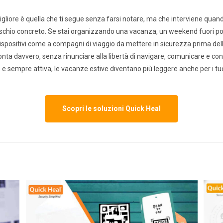
migliore è quella che ti segue senza farsi notare, ma che interviene qua
ischio concreto. Se stai organizzando una vacanza, un weekend fuori por
dispositivi come a compagni di viaggio da mettere in sicurezza prima del
onta davvero, senza rinunciare alla libertà di navigare, comunicare e co
 e sempre attiva, le vacanze estive diventano più leggere anche per i tuo
Scopri le soluzioni Quick Heal