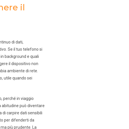
ere il
inuo di dati,
o. Se il tuo telefono si
o in background e quali
ere il dispositivo non
bia ambiente di rete.
o, utile quando sei
p, perché in viaggio
a abitudine può diventare
di carpire dati sensibili
o per difenderti da
co ma più prudente. La