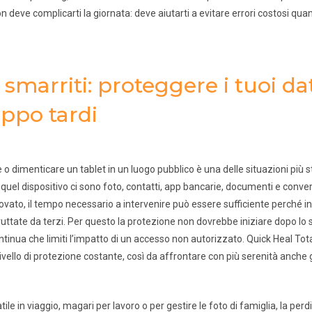
 deve complicarti la giornata: deve aiutarti a evitare errori costosi quan
i smarriti: proteggere i tuoi da
oppo tardi
dimenticare un tablet in un luogo pubblico è una delle situazioni più s
 quel dispositivo ci sono foto, contatti, app bancarie, documenti e conve
itrovato, il tempo necessario a intervenire può essere sufficiente perché 
uttate da terzi. Per questo la protezione non dovrebbe iniziare dopo l
tinua che limiti l’impatto di un accesso non autorizzato. Quick Heal Tot
vello di protezione costante, così da affrontare con più serenità anche gli
le in viaggio, magari per lavoro o per gestire le foto di famiglia, la perdi