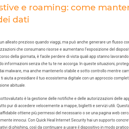
stive e roaming: come manten
dei dati
 un alleato prezioso quando viaggi, ma può anche generare un flusso cont
zzazioni che consumano risorse e aumentano l’esposizione del dispositiv
l corso della giornata, è facile perdere di vista quali app stanno lavorand
o informazioni senza che tu te ne accorga. In queste situazioni, protegg
o dai malware, ma anche mantenerlo stabile e sotto controllo mentre cam
 ti aiuta a presidiare il tuo ecosistema digitale con un approccio complet
sione abituale.
ottovalutato è la gestione delle notifiche e delle autorizzazioni delle ap
to pur di accedere velocemente a mappe, biglietti e servizi utili. Quest
affidabile ottiene più permessi del necessario o se una pagina web cerca 
nte innocui. Con Quick Heal Internet Security hai un supporto concret
ativi di phishing, così da continuare a usare il dispositivo in modo prati