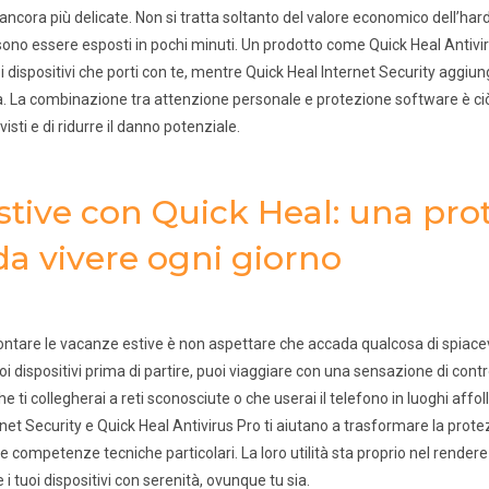
cora più delicate. Non si tratta soltanto del valore economico dell’har
sono essere esposti in pochi minuti. Un prodotto come Quick Heal Antivir
i dispositivi che porti con te, mentre Quick Heal Internet Security aggiun
sa. La combinazione tra attenzione personale e protezione software è ciò
isti e di ridurre il danno potenziale.
stive con Quick Heal: una pro
da vivere ogni giorno
rontare le vacanze estive è non aspettare che accada qualcosa di spiace
oi dispositivi prima di partire, puoi viaggiare con una sensazione di contr
 ti collegherai a reti sconosciute o che userai il telefono in luoghi affoll
rnet Security e Quick Heal Antivirus Pro ti aiutano a trasformare la prote
e competenze tecniche particolari. La loro utilità sta proprio nel rendere
i tuoi dispositivi con serenità, ovunque tu sia.