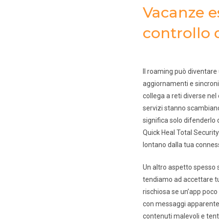
Vacanze e
controllo 
Il roaming può diventare
aggiornamenti e sincroni
collega a reti diverse ne
servizi stanno scambiand
significa solo difenderl
Quick Heal Total Security
lontano dalla tua connes
Un altro aspetto spesso s
tendiamo ad accettare tut
rischiosa se un’app poco 
con messaggi apparenteme
contenuti malevoli e tent