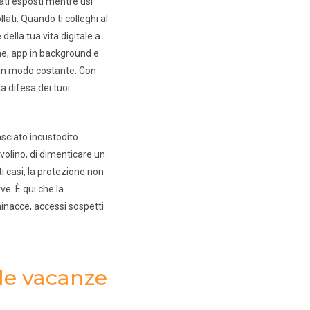
dati esposti mentre usi
ati. Quando ti colleghi al
della tua vita digitale a
che, app in background e
o in modo costante. Con
a difesa dei tuoi
asciato incustodito
volino, di dimenticare un
i casi, la protezione non
e. È qui che la
minacce, accessi sospetti
 le vacanze