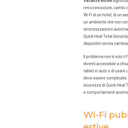
Vacanze estive
significa
reti sconosciute, cambi c
Wi-Fi di un hotel, di un a
un ambiente che non contr
sincronizzazioni automat
Quick Heal Total Security
dispositivi senza cambiar
Il problema non è solo il
diventi accessibile a chi
tablet in auto o di usare
deve essere complicata: 
sicurezza di Quick Heal T
e comportamenti anomali 
Wi-Fi pubb
estive