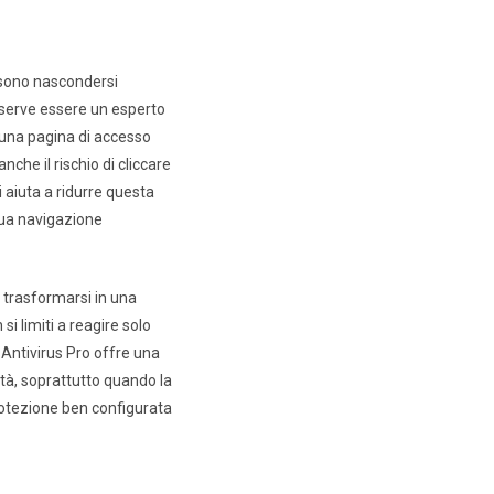
ossono nascondersi
n serve essere un esperto
o una pagina di accesso
che il rischio di cliccare
i aiuta a ridurre questa
tua navigazione
 trasformarsi in una
si limiti a reagire solo
 Antivirus Pro offre una
ità, soprattutto quando la
rotezione ben configurata