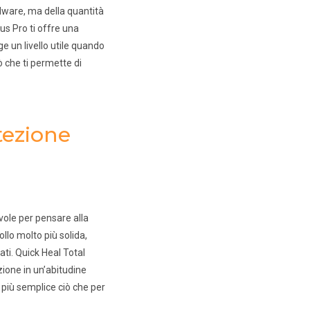
dware, ma della quantità
us Pro ti offre una
ge un livello utile quando
 che ti permette di
tezione
vole per pensare alla
ollo molto più solida,
ati. Quick Heal Total
zione in un’abitudine
 più semplice ciò che per