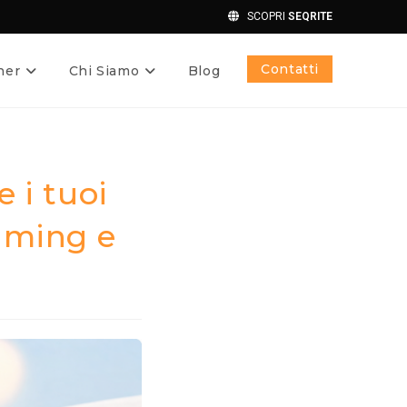
SCOPRI
SEQRITE
Contatti
ner
Chi Siamo
Blog
 i tuoi
oaming e