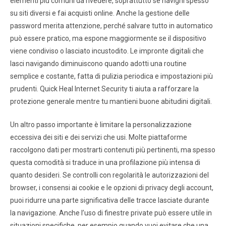
elementi più comuni da rivedere, soprattutto se navighi spesso
su siti diversi e fai acquisti online. Anche la gestione delle
password merita attenzione, perché salvare tutto in automatico
può essere pratico, ma espone maggiormente se il dispositivo
viene condiviso o lasciato incustodito. Le impronte digitali che
lasci navigando diminuiscono quando adotti una routine
semplice e costante, fatta di pulizia periodica e impostazioni più
prudenti. Quick Heal Internet Security ti aiuta a rafforzare la
protezione generale mentre tu mantieni buone abitudini digitali.
Un altro passo importante è limitare la personalizzazione
eccessiva dei siti e dei servizi che usi. Molte piattaforme
raccolgono dati per mostrarti contenuti più pertinenti, ma spesso
questa comodità si traduce in una profilazione più intensa di
quanto desideri. Se controlli con regolarità le autorizzazioni del
browser, i consensi ai cookie e le opzioni di privacy degli account,
puoi ridurre una parte significativa delle tracce lasciate durante
la navigazione. Anche l’uso di finestre private può essere utile in
situazioni specifiche, per esempio quando vuoi evitare che una