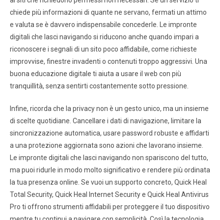
ai siti che richiedono permessi non necessari. Se un servizio ti
chiede più informazioni di quante ne servano, fermati un attimo
e valuta se è davvero indispensabile concederle. Le impronte
digitali che lasci navigando si riducono anche quando impari a
riconoscere i segnali di un sito poco affidabile, come richieste
improvvise, finestre invadenti o contenuti troppo aggressivi. Una
buona educazione digitale ti aiuta a usare il web con più
tranquillità, senza sentirti costantemente sotto pressione.
Infine, ricorda che la privacy non è un gesto unico, ma un insieme
di scelte quotidiane. Cancellare i dati di navigazione, limitare la
sincronizzazione automatica, usare password robuste e affidarti
a una protezione aggiornata sono azioni che lavorano insieme.
Le impronte digitali che lasci navigando non spariscono del tutto,
ma puoi ridurle in modo molto significativo e rendere più ordinata
la tua presenza online. Se vuoi un supporto concreto, Quick Heal
Total Security, Quick Heal Internet Security e Quick Heal Antivirus
Pro ti offrono strumenti affidabili per proteggere il tuo dispositivo
mentre tu continui a navigare con semplicità. Così la tecnologia