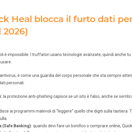
 Heal blocca il furto dati pe
l 2026)
oli è impossibile. I truffatori usano tecnologie avanzate, quindi anche tu
 usare.
 antivirus, è come una guardia del corpo personale che sta sempre atten
ati personali:
i:
la protezione anti-phishing capisce se un sito è falso, anche se sembra
sce ai programmi malevoli di “leggere” quello che digiti sulla tastiera. T
lla.
a (Safe Banking):
quando devi fare un bonifico o comprare online, Quick