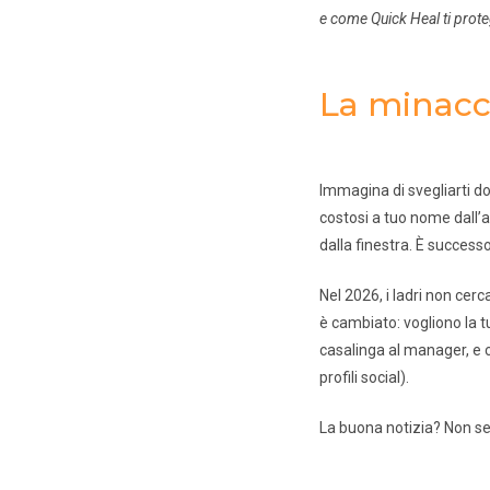
e come Quick Heal ti prot
La minacci
Immagina di svegliarti d
costosi a tuo nome dall’a
dalla finestra. È success
Nel 2026, i ladri non cerc
è cambiato: vogliono la t
casalinga al manager, e c
profili social).
La buona notizia? Non se