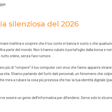
egge.
a silenziosa del 2026
omani mattina e scoprire che il tuo conto in banca è vuoto o che qualcun
ltra parte del mondo. Non ti hanno rubato il portafoglio dalla borsa e non
o tutto online, senza fare rumore.
ano più di “rompere” il tuo computer con virus che fanno apparire strane fi
ua vita. Stiamo parlando del furto dati personali, un fenomeno che colpi
he mira a rubare la cosa più preziosa che hai: la tua identità digitale (p
rve essere un genio dell’informatica per difendersi. Serve solo lo strum