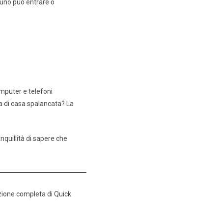
suno può entrare o
computer e telefoni
rta di casa spalancata? La
anquillità di sapere che
ezione completa di Quick