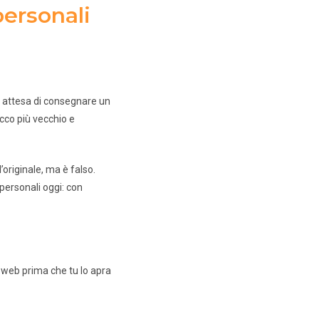
personali
n attesa di consegnare un
rucco più vecchio e
’originale, ma è falso.
personali oggi: con
 web prima che tu lo apra