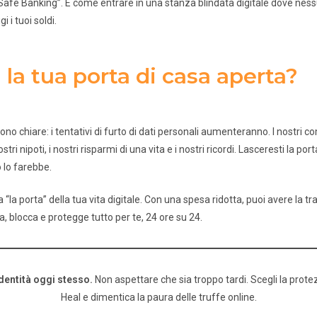
Safe Banking”. È come entrare in una stanza blindata digitale dove nes
i tuoi soldi.
 la tua porta di casa aperta?
sono chiare: i tentativi di furto di dati personali aumenteranno. I nostri 
tri nipoti, i nostri risparmi di una vita e i nostri ricordi. Lasceresti la po
 lo farebbe.
 “la porta” della tua vita digitale. Con una spesa ridotta, puoi avere la tr
a, blocca e protegge tutto per te, 24 ore su 24.
identità oggi stesso.
Non aspettare che sia troppo tardi. Scegli la prot
Heal e dimentica la paura delle truffe online.