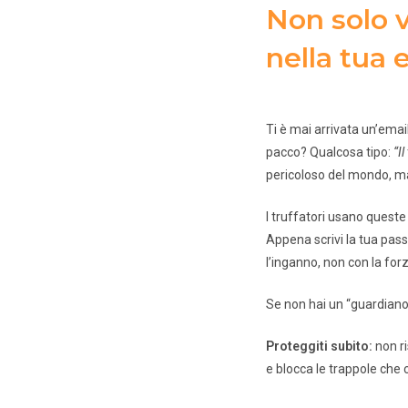
Non solo v
nella tua 
Ti è mai arrivata un’emai
pacco? Qualcosa tipo:
“I
pericoloso del mondo, ma
I truffatori usano queste 
Appena scrivi la tua pass
l’inganno, non con la forz
Se non hai un “guardiano” 
Proteggiti subito:
non ri
e blocca le trappole che c