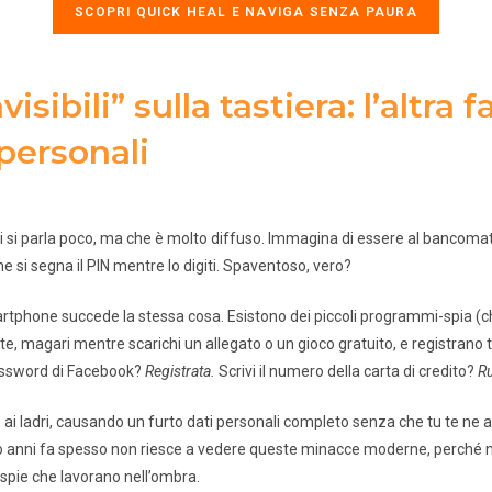
SCOPRI QUICK HEAL E NAVIGA SENZA PAURA
visibili” sulla tastiera: l’altra 
 personali
cui si parla poco, ma che è molto diffuso. Immagina di essere al bancoma
 che si segna il PIN mentre lo digiti. Spaventoso, vero?
rtphone succede la stessa cosa. Esistono dei piccoli programmi-spia (
e, magari mentre scarichi un allegato o un gioco gratuito, e registrano tu
 password di Facebook?
Registrata.
Scrivi il numero della carta di credito?
R
 ai ladri, causando un furto dati personali completo senza che tu te ne a
to anni fa spesso non riesce a vedere queste minacce moderne, perché 
a spie che lavorano nell’ombra.