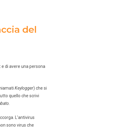
faccia del
t e di avere una persona
chiamati
Keylogger
) che si
tto quello che scrivi
ubato.
ccorga. L’antivirus
non sono virus che