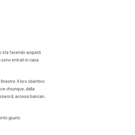
o sta facendo acquisti
 sono entrati in casa
nestre. Il loro obiettivo
sce chiunque, dalla
assword, accessi bancari,
ento giusto.