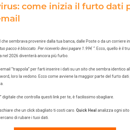
irus: come inizia il furto dati 
email
l che sembrava provenire dalla tua banca, dalle Poste o da un corriere i
l tuo pacco è bloccato. Per riceverlo devi pagare 1.99€ “
. Ecco, quello è il t
 nel 2026 diventerà ancora più furbo.
email “trappola” per farti inserire i dati su un sito che sembra identico all
word, loro la vedono. Ecco come avviene la maggior parte del furto dati 
a.
digitale che controlla questi link per te, è facilissimo sbagliare.
schiare che un click sbagliato ti costi caro.
Quick Heal
analizza ogni sito
ercano di rubare i tuoi dati.