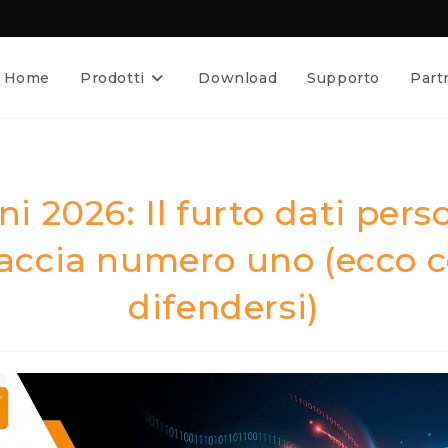
Home
Prodotti
Download
Supporto
Part
ni 2026: Il furto dati perso
accia numero uno (ecco 
difendersi)