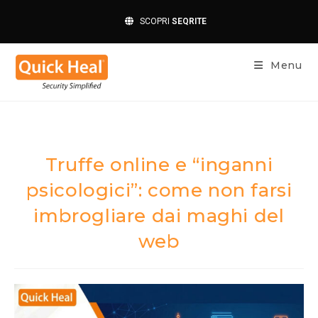
SCOPRI
SEQRITE
Menu
Truffe online e “inganni
psicologici”: come non farsi
imbrogliare dai maghi del
web