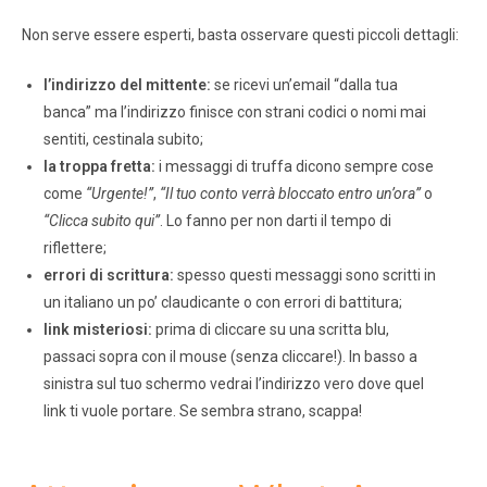
Non serve essere esperti, basta osservare questi piccoli dettagli:
l’indirizzo del mittente:
se ricevi un’email “dalla tua
banca” ma l’indirizzo finisce con strani codici o nomi mai
sentiti, cestinala subito;
la troppa fretta:
i messaggi di truffa dicono sempre cose
come
“Urgente!”
,
“Il tuo conto verrà bloccato entro un’ora”
o
“Clicca subito qui”
. Lo fanno per non darti il tempo di
riflettere;
errori di scrittura:
spesso questi messaggi sono scritti in
un italiano un po’ claudicante o con errori di battitura;
link misteriosi:
prima di cliccare su una scritta blu,
passaci sopra con il mouse (senza cliccare!). In basso a
sinistra sul tuo schermo vedrai l’indirizzo vero dove quel
link ti vuole portare. Se sembra strano, scappa!