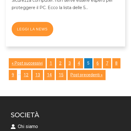
Sicurezza computer: non serve essere esperti per
proteggere il PC. Ecco la lista delle 5…
LEGGI LA NEWS
« Post successivi
1
2
3
4
5
6
7
8
…
9
12
13
14
15
Post precedenti »
SOCIETÀ
Chi siamo