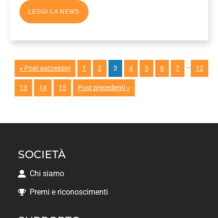
LEGGI LA NEWS
…
« Post successivi
1
2
3
4
5
6
7
12
13
14
15
Post precedenti »
SOCIETÀ
Chi siamo
Premi e riconoscimenti